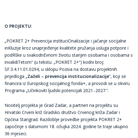
O PROJEKTU:
„POKRET 2+ Prevencija instituciOnalizacije i jačanje socijalne
inKluzije kroz unaprjeđenje kvalitete pružanja usluga potpore i
podRške u svakodnEvnom životu starijim osobama i osobama s
invalidiTetom“ (u tekstu: „POKRET 2+“) kodni broj:
SF.3.4.11.01.0294, u sklopu Poziva na dostavu projektnih
prijedloga „
Zaželi – prevencija institucionalizacije
“, koji se
financira iz Europskog socijalnog fonda+, a provodi se u okviru
Programa „Učinkoviti ljudski potencijali 2021.-2027.“.
Nositelj projekta je Grad Zadar, a partneri na projektu su
Hrvatski Crveni križ Gradsko društvo Crvenog križa Zadar i
Općina Starigrad. Razdoblje provedbe projekta POKRET 2+
započinje s datumom 18. ožujka 2024. godine te traje ukupno
36 mjeseci.