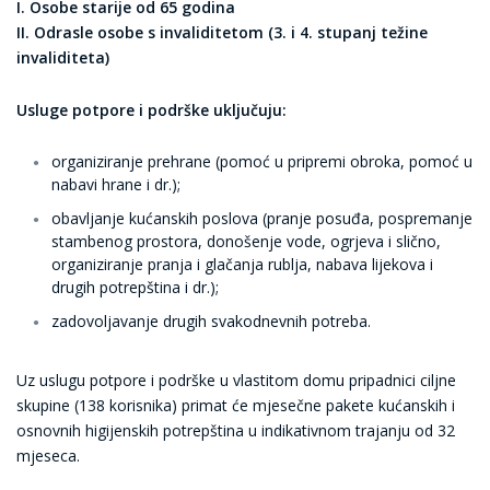
I. Osobe starije od 65 godina
II. Odrasle osobe s invaliditetom (3. i 4. stupanj težine
invaliditeta)
Usluge potpore i podrške uključuju:
organiziranje prehrane
(pomoć u pripremi obroka, pomoć u
nabavi hrane i dr.);
obavljanje kućanskih poslova
(pranje posuđa, pospremanje
stambenog prostora, donošenje vode, ogrjeva i slično,
organiziranje pranja i glačanja rublja, nabava lijekova i
drugih potrepština i dr.);
zadovoljavanje drugih svakodnevnih potreba.
Uz uslugu potpore i podrške u vlastitom domu pripadnici ciljne
skupine (138 korisnika) primat će mjesečne pakete kućanskih i
osnovnih higijenskih potrepština u indikativnom trajanju od 32
mjeseca.