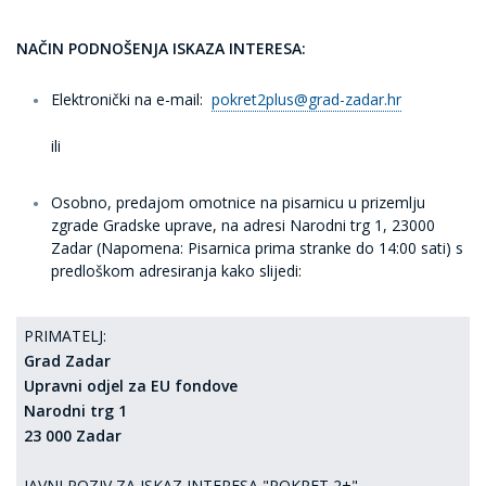
NAČIN PODNOŠENJA ISKAZA INTERESA:
Elektronički
na e-mail:
pokret2plus@grad-zadar.hr
ili
Osobno
, predajom omotnice na pisarnicu u prizemlju
zgrade Gradske uprave, na adresi Narodni trg 1, 23000
Zadar
(Napomena: Pisarnica prima stranke do 14:00 sati)
s
predloškom adresiranja kako slijedi:
PRIMATELJ:
Grad Zadar
Upravni odjel za EU fondove
Narodni trg 1
23 000 Zadar
JAVNI POZIV ZA ISKAZ INTERESA "POKRET 2+"