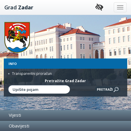
Preskoči
Grad
Zadar
na
sadržaj
INFO
Transparentni proračun
Pretražite Grad Zadar
Vijesti
Obavijesti