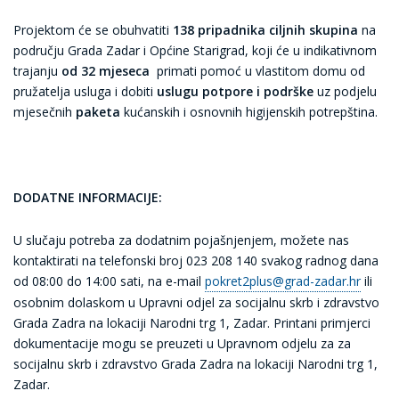
Projektom će se obuhvatiti
138 pripadnika ciljnih skupina
na
području Grada Zadar i Općine Starigrad, koji će u indikativnom
trajanju
od 32 mjeseca
primati pomoć u vlastitom domu od
pružatelja usluga i dobiti
uslugu potpore i podrške
uz podjelu
mjesečnih
paketa
kućanskih i osnovnih higijenskih potrepština.
DODATNE INFORMACIJE:
U slučaju potreba za dodatnim pojašnjenjem, možete nas
kontaktirati na telefonski broj 023 208 140 svakog radnog dana
od 08:00 do 14:00 sati, na e-mail
pokret2plus@grad-zadar.hr
ili
osobnim dolaskom u Upravni odjel za socijalnu skrb i zdravstvo
Grada Zadra na lokaciji Narodni trg 1, Zadar. Printani primjerci
dokumentacije mogu se preuzeti u Upravnom odjelu za za
socijalnu skrb i zdravstvo Grada Zadra na lokaciji Narodni trg 1,
Zadar.