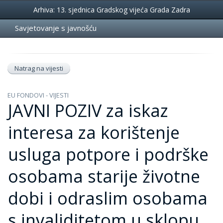
Događanja
Arhiva: 13. sjednica Gradskog vijeća Grada Zadra
Savjetovanje s javnošću
Natrag na vijesti
EU FONDOVI - VIJESTI
JAVNI POZIV za iskaz
interesa za korištenje
usluga potpore i podrške
osobama starije životne
dobi i odraslim osobama
s invaliditetom u sklopu