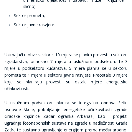
umjetničku djelatnost i zabavu, muzeji, knjižnice i
slično);
Sektor prometa
;
Sektor javne rasvjete
.
Uzimajući u obzir sektore, 10 mjera se planira provesti u sektoru
zgradarstva, odnosno 7 mjera u uslužnom podsektoru te 3
mjere u podsektoru kućanstva, 5 mjera planira se u sektoru
prometa te 1 mjera u sektoru javne rasvjete. Preostale 3 mjere
koje se planiraju provesti su ostale mjere energetske
učinkovitosti.
U uslužnom podsektoru planira se integralna obnova četiri
osnovne škole, poboljšanje energetske učinkovitosti zgrade
Gradske knjižnice Zadar ogranka Arbanasi, kao i projekti
ugradnje fotonaponskih sustava na zgrade u nadležnosti Grada
Zadra te sustavno upravljanje energijom prema međunarodnoj