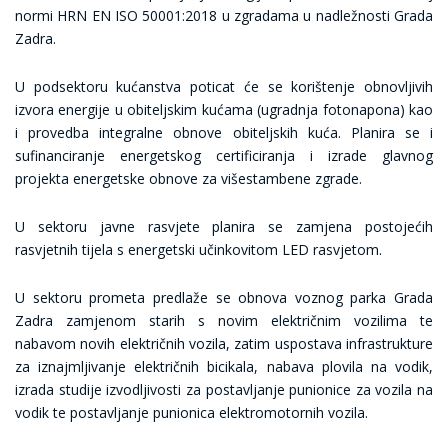
normi HRN EN ISO 50001:2018 u zgradama u nadležnosti Grada
Zadra.
U podsektoru kućanstva poticat će se korištenje obnovljivih
izvora energije u obiteljskim kućama (ugradnja fotonapona) kao
i provedba integralne obnove obiteljskih kuća. Planira se i
sufinanciranje energetskog certificiranja i izrade glavnog
projekta energetske obnove za višestambene zgrade.
U sektoru javne rasvjete planira se zamjena postojećih
rasvjetnih tijela s energetski učinkovitom LED rasvjetom.
U sektoru prometa predlaže se obnova voznog parka Grada
Zadra zamjenom starih s novim električnim vozilima te
nabavom novih električnih vozila, zatim uspostava infrastrukture
za iznajmljivanje električnih bicikala, nabava plovila na vodik,
izrada studije izvodljivosti za postavljanje punionice za vozila na
vodik te postavljanje punionica elektromotornih vozila.