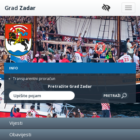
Preskoči
Grad
Zadar
na
sadržaj
INFO
Transparentni proračun
Pretražite Grad Zadar
Vijesti
Obavijesti