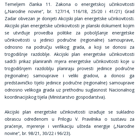
Temeljem članka 11. Zakona o energetskoj učinkovitosti
(„Narodne novine“, br. 127/14, 116/18, 25/20 i 41/21) Grad
Zadar obvezan je donijeti Akcijski plan energetske učinkovitosti.
Akcijski plan energetske učinkovitosti je planski dokument kojim
se utvrđuje provedba politike za poboljšanje energetske
učinkovitosti u jedinici područne (regionalne) samouprave,
odnosno na području velikog grada, a koji se donosi za
trogodišnje razdoblje. Akcijski plan energetske učinkovitosti
sadrži prikaz planiranih mjera energetske učinkovitosti koje u
trogodišnjem razdoblju planiraju provesti jedinice područne
(regionalne) samouprave i veliki gradovi, a donosi ga
predstavničko tijelo jedinice područne (regionalne) samouprave
odnosno velikoga grada uz prethodnu suglasnost Nacionalnog
koordinacijskog tijela (Ministarstvo gospodarstva).
Akcijski plan energetske učinkovitosti izrađuje se sukladno
obrascu određenom u Prilogu V. Pravilnika o sustavu za
praćenje, mjerenje i verifikaciju ušteda energije („Narodne
novine“, br. 98/21, 30/22 i 96/23).