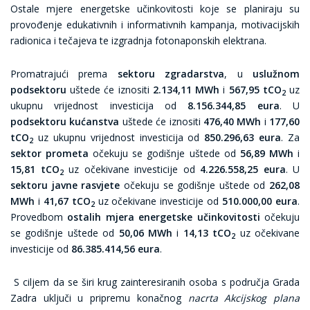
Ostale mjere energetske učinkovitosti koje se planiraju su
provođenje edukativnih i informativnih kampanja, motivacijskih
radionica i tečajeva te izgradnja fotonaponskih elektrana.
Promatrajući prema
sektoru zgradarstva
, u
uslužnom
podsektoru
uštede će iznositi
2.134,11 MWh
i
567,95 tCO
uz
2
ukupnu vrijednost investicija od
8.156.344,85 eura
. U
podsektoru kućanstva
uštede će iznositi
476,40 MWh
i
177,60
tCO
uz ukupnu vrijednost investicija od
850.296,63 eura
. Za
2
sektor prometa
očekuju se godišnje uštede od
56,89 MWh
i
15,81 tCO
uz očekivane investicije od
4.226.558,25 eura
. U
2
sektoru javne rasvjete
očekuju se godišnje uštede od
262,08
MWh
i
41,67 tCO
uz očekivane investicije od
510.000,00 eura
.
2
Provedbom
ostalih mjera energetske učinkovitosti
očekuju
se godišnje uštede od
50,06 MWh
i
14,13 tCO
uz očekivane
2
investicije od
86.385.414,56 eura
.
S ciljem da se širi krug zainteresiranih osoba s područja Grada
Zadra uključi u pripremu konačnog
nacrta Akcijskog plana