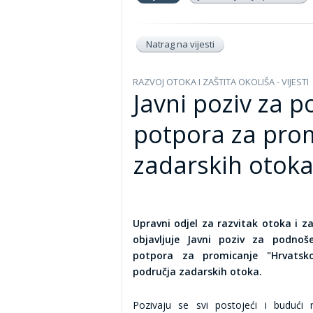
Natrag na vijesti
RAZVOJ OTOKA I ZAŠTITA OKOLIŠA - VIJESTI
Javni poziv za 
potpora za pro
zadarskih otoka
Upravni odjel za razvitak otoka i z
objavljuje Javni poziv za podnoš
potpora za promicanje "Hrvatsk
područja zadarskih otoka.
Pozivaju se svi postojeći i budući n