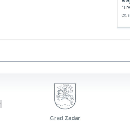
dodj
"Hr
20. 
Grad
Zadar