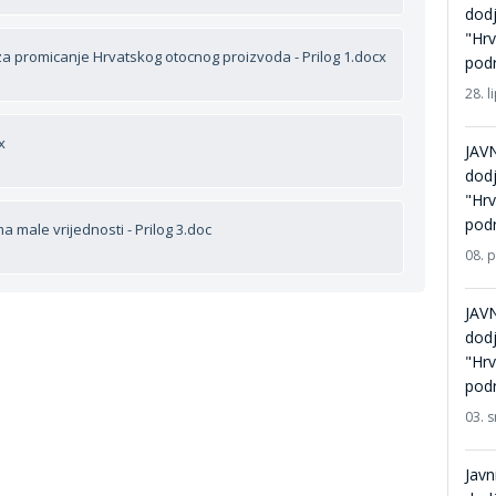
dodj
"Hrv
za promicanje Hrvatskog otocnog proizvoda - Prilog 1.docx
podr
28. l
x
JAVN
dodj
"Hrv
podr
a male vrijednosti - Prilog 3.doc
08. 
JAVN
dodj
"Hrv
podr
03. 
Javn