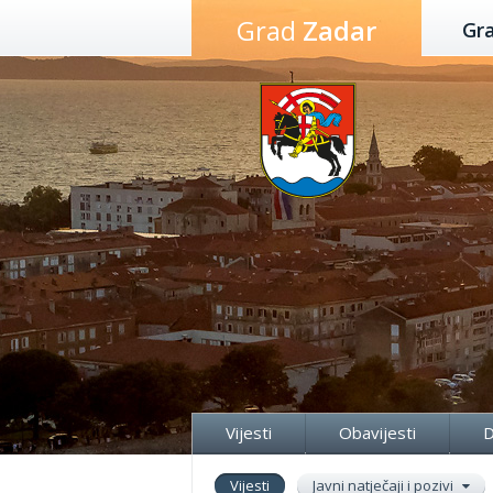
Preskoči
Grad
Zadar
Gr
na
sadržaj
Vijesti
Obavijesti
D
Vijesti
Javni natječaji i pozivi