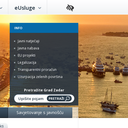
eUsluge
INFO
Javni natječaji
Javna nabava
EU projekti
Legalizacija
Transparentni proračun
Uzurpacija zelenih površina
Pretražite Grad Zadar
Savjetovanje s javnošću
kti