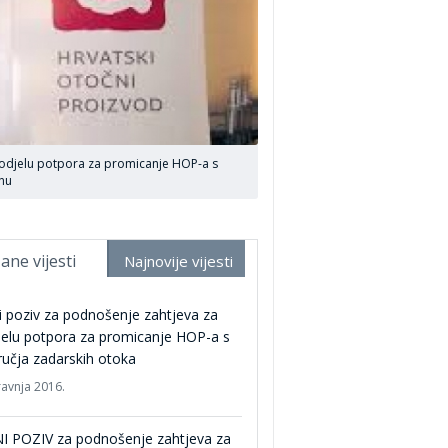
dodjelu potpora za promicanje HOP-a s
inu
ane vijesti
Najnovije vijesti
i poziv za podnošenje zahtjeva za
elu potpora za promicanje HOP-a s
učja zadarskih otoka
ravnja 2016.
I POZIV za podnošenje zahtjeva za