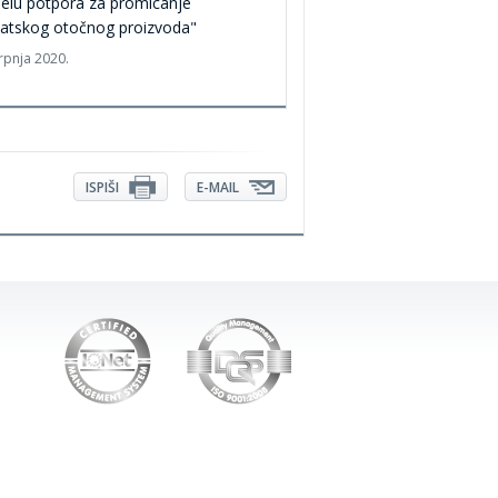
elu potpora za promicanje
vatskog otočnog proizvoda"
srpnja 2020.
ISPIŠI
E-MAIL