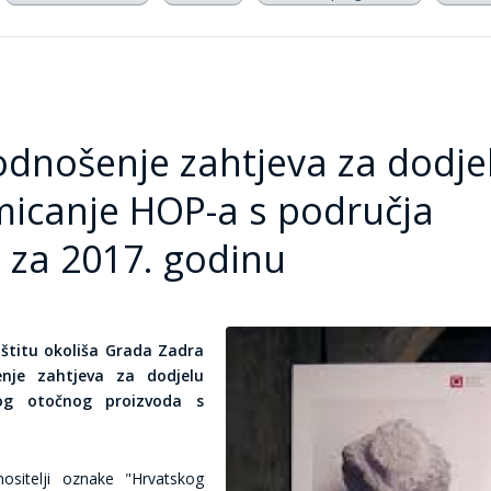
podnošenje zahtjeva za dodje
micanje HOP-a s područja
 za 2017. godinu
aštitu okoliša Grada Zadra
enje zahtjeva za dodjelu
og otočnog proizvoda s
ositelji oznake "Hrvatskog