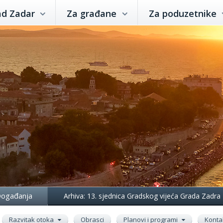
ad Zadar
Za građane
Za poduzetnike
ogađanja
Arhiva: 13. sjednica Gradskog vijeća Grada Zadra
Razvitak otoka
Obrasci
Planovi i programi
Konta