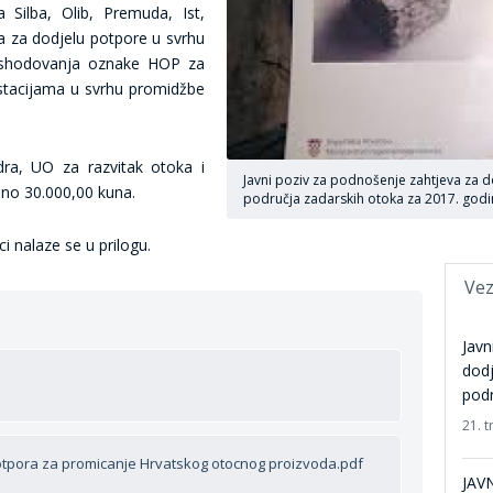
Silba, Olib, Premuda, Ist,
a za dodjelu potpore u svrhu
a ishodovanja oznake HOP za
estacijama u svrhu promidžbe
ra, UO za razvitak otoka i
Javni poziv za podnošenje zahtjeva za 
rano 30.000,00 kuna.
područja zadarskih otoka za 2017. god
i nalaze se u prilogu.
Vez
Javn
dodj
podr
21. t
potpora za promicanje Hrvatskog otocnog proizvoda.pdf
JAVN