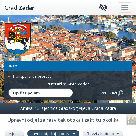
Preskoči
Grad
Zadar
na
sadržaj
INFO
Transparentni proračun
Pretražite Grad Zadar
Arhiva: 13. sjednica Gradskog vijeća Grada Zadra
Upravni odjel za razvitak otoka i zaštitu okoliša
Vijesti
Javni natječaji i pozivi
Razvitak otoka