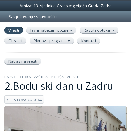
Događanja
Arhiva: 13. sjednica Gradskog vijeća Grada Zadra
Savjetovanje s javnošću
Vijesti
Javni natječaji i pozivi
Razvitak otoka
Obrasci
Planovi i programi
Kontakti
Natrag na vijesti
RAZVOJ OTOKA I ZAŠTITA OKOLIŠA - VIJESTI
2.Bodulski dan u Zadru
3.
LISTOPADA
2014.