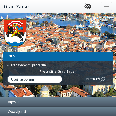
Preskoči
Grad
Zadar
na
sadržaj
INFO
Transparentni proračun
Pretražite Grad Zadar
Vijesti
Obavijesti