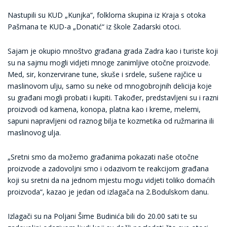
Nastupili su KUD „Kunjka“, folklorna skupina iz Kraja s otoka
Pašmana te KUD-a „Donatić“ iz škole Zadarski otoci.
Sajam je okupio mnoštvo građana grada Zadra kao i turiste koji
su na sajmu mogli vidjeti mnoge zanimljive otočne proizvode.
Med, sir, konzervirane tune, skuše i srdele, sušene rajčice u
maslinovom ulju, samo su neke od mnogobrojnih delicija koje
su građani mogli probati i kupiti. Također, predstavljeni su i razni
proizvodi od kamena, konopa, platna kao i kreme, melemi,
sapuni napravljeni od raznog bilja te kozmetika od ružmarina ili
maslinovog ulja.
„Sretni smo da možemo građanima pokazati naše otočne
proizvode a zadovoljni smo i odazivom te reakcijom građana
koji su sretni da na jednom mjestu mogu vidjeti toliko domaćih
proizvoda“, kazao je jedan od izlagača na 2.Bodulskom danu.
Izlagači su na Poljani Šime Budinića bili do 20.00 sati te su