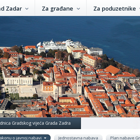
ad Zadar
Za građane
Za poduzetnike
jednica Gradskog vijeća Grada Zadra
akonu o javnoj nabavi
Jednostavna nabava
Plan nabave G