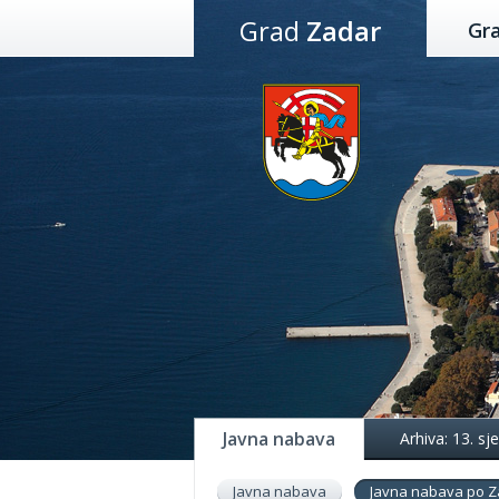
Preskoči
Grad
Zadar
Gr
na
sadržaj
Javna nabava
Arhiva: 13. s
Javna nabava
Javna nabava po Z