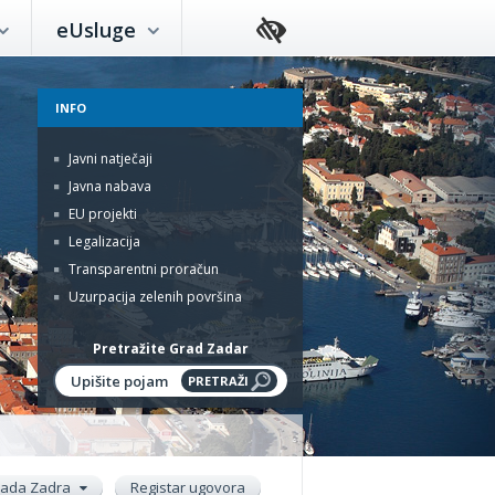
eUsluge
INFO
Javni natječaji
Javna nabava
EU projekti
Legalizacija
Transparentni proračun
Uzurpacija zelenih površina
Pretražite Grad Zadar
rada Zadra
Registar ugovora