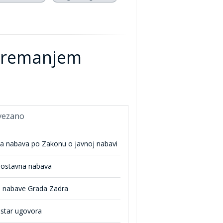
opremanjem
vezano
na nabava po Zakonu o javnoj nabavi
nostavna nabava
n nabave Grada Zadra
istar ugovora