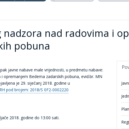
g nadzora nad radovima i 
kih pobuna
Po
pak javne nabave male vrijednosti, u predmetu nabave:
a i opremanjem Bedema zadarskih pobuna, evid.br. MN
avljena je 29. siječanj 2018. godine u
Jav
 RH pod brojem: 2018/S 0F2-0002220
Jed
Pla
ljače 2018. godine do 13:00 sati.
Reg