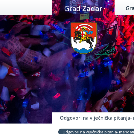
Preskoči
Grad
Zadar
Gr
na
sadržaj
Odgovori na vijećnička pitanja-
Odgovori na vijećnička pitanja- mandat