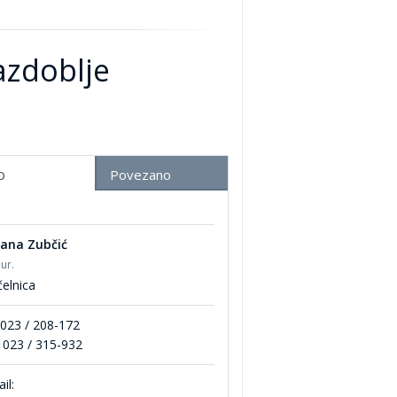
azdoblje
o
Povezano
jana Zubčić
iur.
elnica
 023 / 208-172
 023 / 315-932
il: