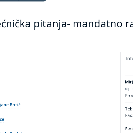
ećnička pitanja- mandatno r
Inf
Mir
dipl.
Proč
jane Botić
Tel:
Fax:
ce
E-ma