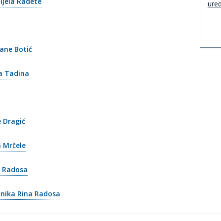
ijela Radete
ure
jane Botić
ka Tadina
e Dragić
a Mrčele
a Radosa
ćnika Rina Radosa