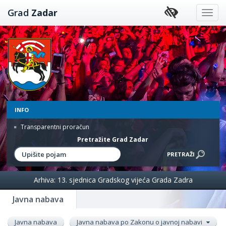
Preskoči
Grad
Zadar
na
sadržaj
INFO
Transparentni proračun
Pretražite Grad Zadar
Arhiva: 13. sjednica Gradskog vijeća Grada Zadra
Javna nabava
Javna nabava
Javna nabava po Zakonu o javnoj nabavi