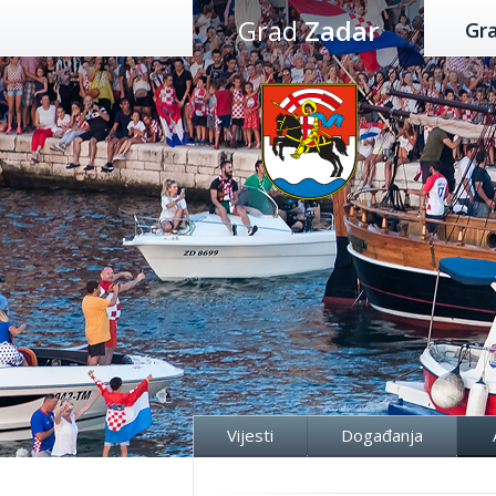
Preskoči
Grad
Zadar
Gr
na
sadržaj
Vijesti
Događanja