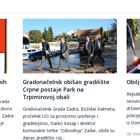
nih
Gradonačelnik obišao gradilište
Obil
Crpne postaje Park na
Republ
Trpimirovoj obali
neovis
Grada
državni
izbora
Gradonačelnik Grada Zadra, Božidar Kalmeta,
policij
a Zadra
pročelnik UO za prostorno uređenje i
iz Dom
je
graditeljstvo, Darko Kasap i direktor
komunalne tvrtke "Odvodnja" Zadar, obišli su
08. lis
danas gradilište crp...