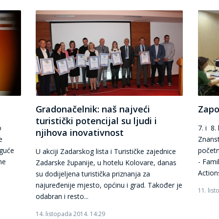
Gradonačelnik: naš najveći
Zapo
turistički potencijal su ljudi i
o
7. i 8
njihova inovativnost
e
Znanst
oguće
početn
U akciji Zadarskog lista i Turističke zajednice
ne
- Fami
Zadarske županije, u hotelu Kolovare, danas
Actions
su dodijeljena turistička priznanja za
najuređenije mjesto, općinu i grad. Također je
11. lis
odabran i resto...
14. listopada 2014. 14:29