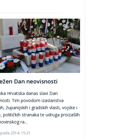
ježen Dan neovisnosti
ika Hrvatska danas slavi Dan
nosti. Tim povodom izaslanstva
h, županijskih i gradskih vlasti, vojske i
e, političkih stranaka te udruga proizašlih
ovinskog ra...
topada 2014. 15:21