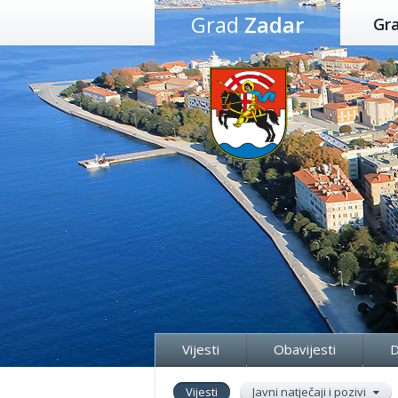
Preskoči
Grad
Zadar
Gr
na
sadržaj
Vijesti
Obavijesti
D
Vijesti
Javni natječaji i pozivi