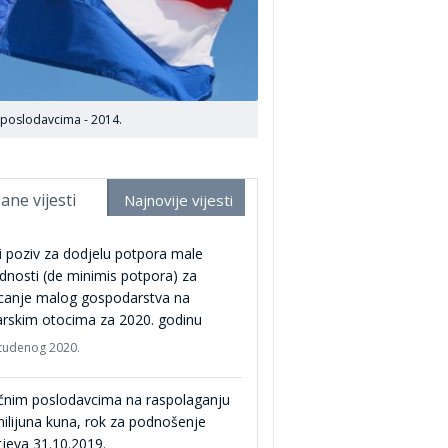
 poslodavcima - 2014.
ane vijesti
Najnovije vijesti
i poziv za dodjelu potpora male
ednosti (de minimis potpora) za
icanje malog gospodarstva na
rskim otocima za 2020. godinu
studenog 2020.
čnim poslodavcima na raspolaganju
ilijuna kuna, rok za podnošenje
jeva 31.10.2019.