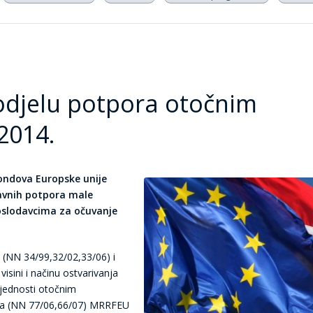
dodjelu potpora otočnim
2014.
fondova Europske unije
ržavnih potpora male
poslodavcima za očuvanje
(NN 34/99,32/02,33/06) i
visini i načinu ostvarivanja
ijednosti otočnim
ta (NN 77/06,66/07) MRRFEU