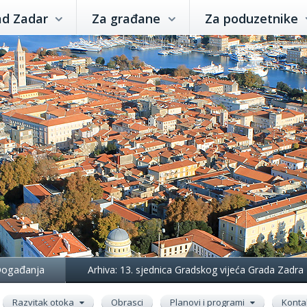
ad Zadar
Za građane
Za poduzetnike
ogađanja
Arhiva: 13. sjednica Gradskog vijeća Grada Zadra
Razvitak otoka
Obrasci
Planovi i programi
Konta