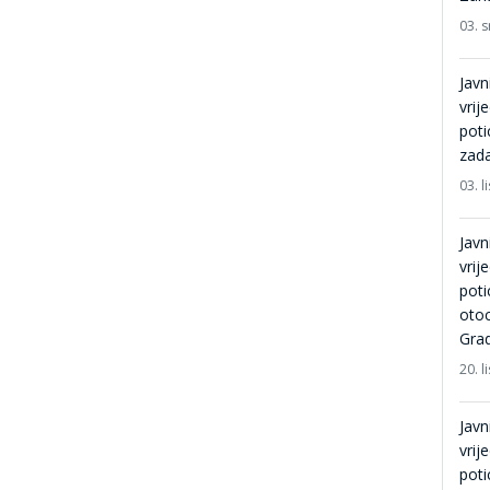
03. 
Javn
vrij
pot
zada
03. 
Javn
vrij
pot
otoc
Grad
20. 
Javn
vrij
pot