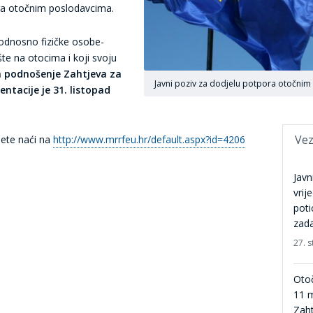
ora otočnim poslodavcima.
 odnosno fizičke osobe-
šte na otocima i koji svoju
a podnošenje Zahtjeva za
Javni poziv za dodjelu potpora otočnim
tacije je 31. listopad
Vez
žete naći na
http://www.mrrfeu.hr/default.aspx?id=4206
Javn
vrij
pot
zada
27. 
Oto
11 m
Zaht