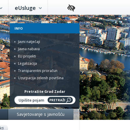
eUsluge
INFO
Javni natječaji
Javna nabava
EU projekti
Legalizacija
Transparentni proračun
Uzurpacija zelenih površina
Pretražite Grad Zadar
Savjetovanje s javnošću
kti