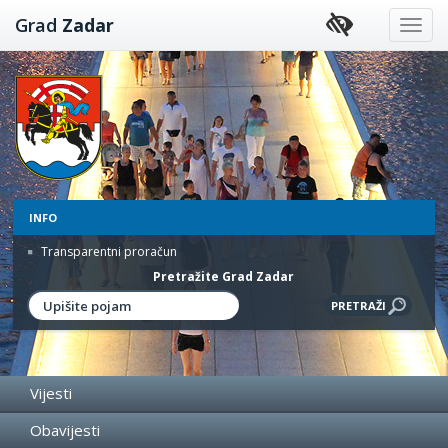
Preskoči
Grad
Zadar
na
sadržaj
INFO
Transparentni proračun
Pretražite Grad Zadar
Vijesti
Obavijesti