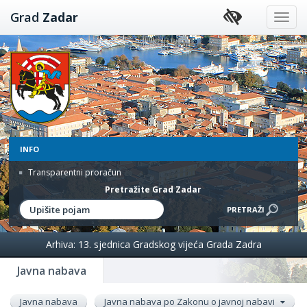
Preskoči
Grad
Zadar
na
sadržaj
INFO
Transparentni proračun
Pretražite Grad Zadar
Arhiva: 13. sjednica Gradskog vijeća Grada Zadra
Javna nabava
Javna nabava
Javna nabava po Zakonu o javnoj nabavi