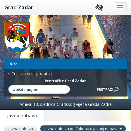
Preskoči
Grad
Zadar
na
sadržaj
INFO
Transparentni proračun
Pretražite Grad Zadar
Arhiva: 13. sjednica Gradskog vijeća Grada Zadra
Javna nabava
Javna nabava
Javna nabava po Zakonu o javnoj nabavi