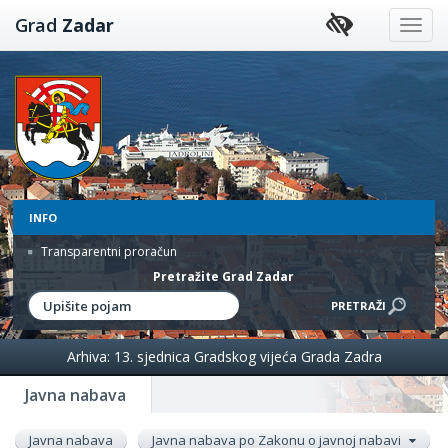
Preskoči
Grad
Zadar
na
sadržaj
INFO
Transparentni proračun
Pretražite Grad Zadar
Arhiva: 13. sjednica Gradskog vijeća Grada Zadra
Javna nabava
Javna nabava
Javna nabava po Zakonu o javnoj nabavi