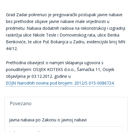
Grad Zadar pokrenuo je pregovarački postupak javne nabave
bez prethodne objave javne nabave male vrijednosti u
predmetu: Nabava dodatnih radova na rekonstrukciji i izgradnji
raskrižja ulice Nikole Tesle i Domovinskog rata, ulice Benka
Benkoviće, te ulice Put Bokanjca u Zadru, evidencijski broj MN
44/12.
Prethodna obavijest o namjeri sklapanja ugovora s
ponuditeljem: OSIJEK KOTEKS d.o.o., Šamačka 11, Osijek
objavljena je 03.12.2012. godine u
EOJN Narodnih novina pod brojem:
2012/S 015-0086724
.
Povezano
Javna nabava po Zakonu o javnoj nabavi