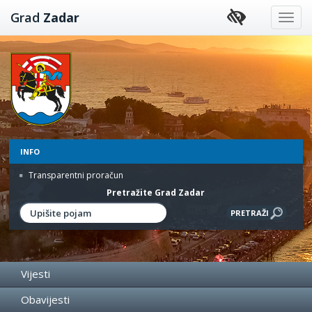
Preskoči
Grad
Zadar
na
sadržaj
INFO
Transparentni proračun
Pretražite Grad Zadar
Vijesti
Obavijesti