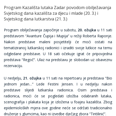
Program Kazališta lutaka Zadar povodom obilježavanja
Svjetskog dana kazališta za djecu i mlade (20. 3.) i
Svjetskog dana lutkarstva (21. 3.)
Program obilježavanja započinje u subotu,
20. ožujka
u 11 sati
predstavom “Avanture Čupija i Mupija” u režiji Roberta Raponje.
Nakon predstave maleni posjetitelji će moći ostati na
tematiziranoj lutkarskoj radionici i izraditi svoje lutkice na temu
odgledane predstave. U 18 sati očekuje igrat će pripovjedna
predstava “Regoč”. Ulaz na predstavu je slobodan uz obaveznu
rezervaciju.
U nedjelju,
21. ožujka
u 11 sati na repertoaru je predstava “Bio
jednom jedan…” Lede Festini Jensen. I u nedjelju nakon
predstave slijedi lutkarska radionica. Osim predstava i
radionica, moći će se pogledati izložba odabranih lutaka,
scenografija i plakata koja je izložena u foajeu kazališta. Zbog
epidemioloških mjera ove godine neće se održati tradicionalno
druženje s glumcima, kao ni izvedbe dječjeg zbora “Tintilinić”.