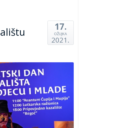
17.
alištu
OŽUJKA
2021.