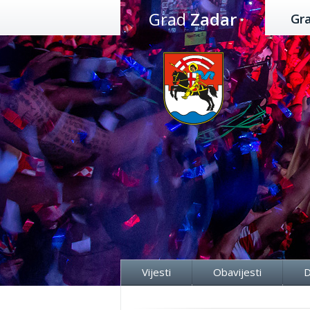
Preskoči
Grad
Zadar
Gr
na
sadržaj
Vijesti
Obavijesti
D