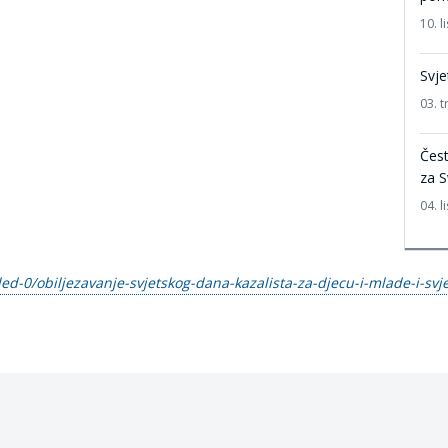
10. 
Svje
03. t
Čest
za S
04. 
led-0/obiljezavanje-svjetskog-dana-kazalista-za-djecu-i-mlade-i-sv