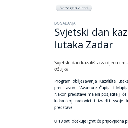
Natrag na vijesti
DOGAĐANJA
Svjetski dan kaz
lutaka Zadar
Svjetski dan kazališta za djecu i ml
ožujka.
Program obilježavanja Kazališta lutak
predstavom “Avanture Čupija i Mupija
Nakon predstave maleni posjetitelji će
lutkarskoj radionici i izraditi svoj
predstave.
U 18 sati očekuje igrat će pripovjedna 