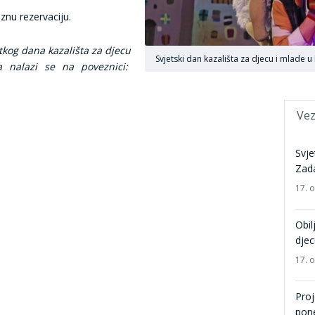
znu rezervaciju.
tkog dana kazališta za djecu
Svjetski dan kazališta za djecu i mlade u
a nalazi se na poveznici:
Vez
Svje
Zad
17. 
Obil
djec
17. 
Proj
pone