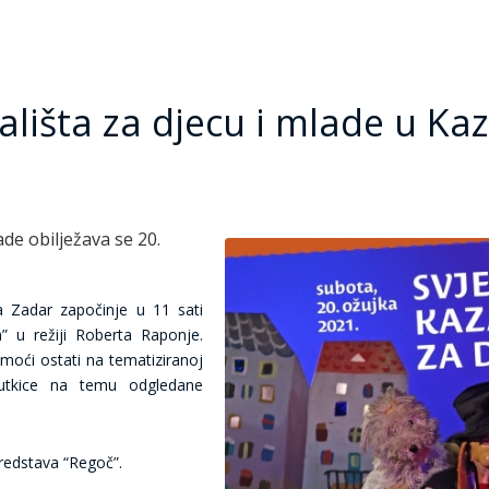
ališta za djecu i mlade u Kaz
ade obilježava se 20.
a Zadar započinje u 11 sati
” u režiji Roberta Raponje.
 moći ostati na tematiziranoj
e lutkice na temu odgledane
predstava “Regoč”.