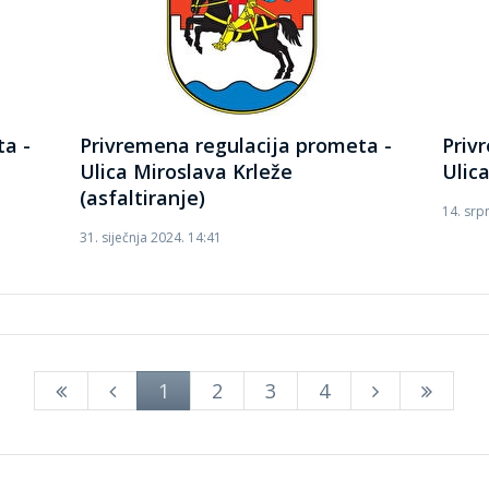
ta -
Privremena regulacija prometa -
Priv
Ulica Miroslava Krleže
Ulic
(asfaltiranje)
14. srp
31. siječnja 2024. 14:41
1
2
3
4