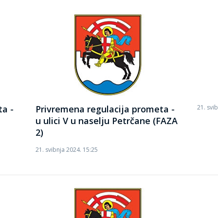
ta -
Privremena regulacija prometa -
21. svi
u ulici V u naselju Petrčane (FAZA
2)
21. svibnja 2024. 15:25