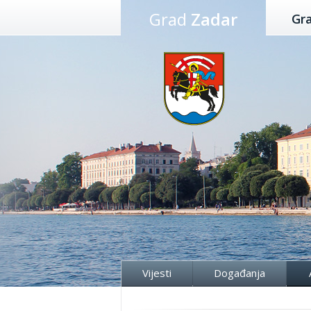
Preskoči
Grad
Zadar
Gr
na
sadržaj
Vijesti
Događanja