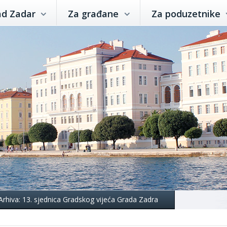
ad Zadar
Za građane
Za poduzetnike
Arhiva: 13. sjednica Gradskog vijeća Grada Zadra