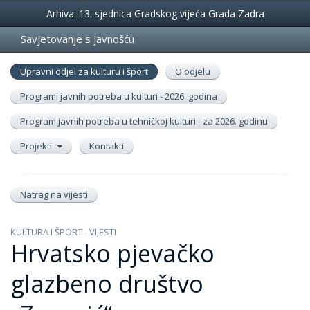
Događanja
Arhiva: 13. sjednica Gradskog vijeća Grada Zadra
Savjetovanje s javnošću
Upravni odjel za kulturu i šport
O odjelu
Programi javnih potreba u kulturi - 2026. godina
Program javnih potreba u tehničkoj kulturi - za 2026. godinu
Projekti
Kontakti
Natrag na vijesti
KULTURA I ŠPORT - VIJESTI
Hrvatsko pjevačko
glazbeno društvo