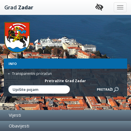
Preskoči
Grad
Zadar
na
sadržaj
INFO
Transparentni proračun
Pretražite Grad Zadar
Vijesti
Obavijesti