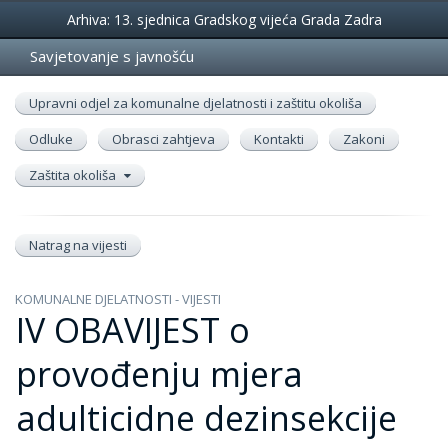
Događanja
Arhiva: 13. sjednica Gradskog vijeća Grada Zadra
Savjetovanje s javnošću
Upravni odjel za komunalne djelatnosti i zaštitu okoliša
Odluke
Obrasci zahtjeva
Kontakti
Zakoni
Zaštita okoliša
Natrag na vijesti
KOMUNALNE DJELATNOSTI - VIJESTI
IV OBAVIJEST o
provođenju mjera
adulticidne dezinsekcije