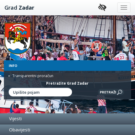
Preskoči
Grad
Zadar
na
sadržaj
INFO
Transparentni proračun
Pretražite Grad Zadar
Vijesti
Obavijesti