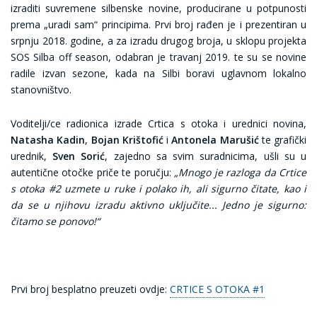
izraditi suvremene silbenske novine, producirane u potpunosti
prema „uradi sam“ principima. Prvi broj rađen je i prezentiran u
srpnju 2018. godine, a za izradu drugog broja, u sklopu projekta
SOS Silba off season, odabran je travanj 2019. te su se novine
radile izvan sezone, kada na Silbi boravi uglavnom lokalno
stanovništvo.
Voditelji/ce radionica izrade Crtica s otoka i urednici novina,
Natasha Kadin
,
Bojan Krištofić
i
Antonela Marušić
te grafički
urednik,
Sven Sorić
, zajedno sa svim suradnicima, ušli su u
autentične otočke priče te poručju:
„Mnogo je razloga da Crtice
s otoka #2 uzmete u ruke i polako ih, ali sigurno čitate, kao i
da se u njihovu izradu aktivno uključite... Jedno je sigurno:
čitamo se ponovo!“
Prvi broj besplatno preuzeti ovdje:
CRTICE S OTOKA #1