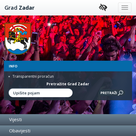
Preskoči
Grad
Zadar
na
sadržaj
INFO
Transparentni proračun
Pretražite Grad Zadar
Vijesti
Obavijesti