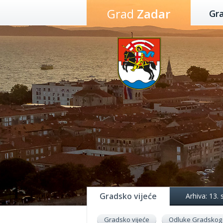
Preskoči
Grad
Zadar
Gr
na
sadržaj
Gradsko vijeće
Arhiva: 13.
Gradsko vijeće
Odluke Gradskog 