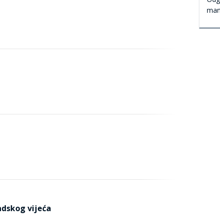
man
radskog vijeća