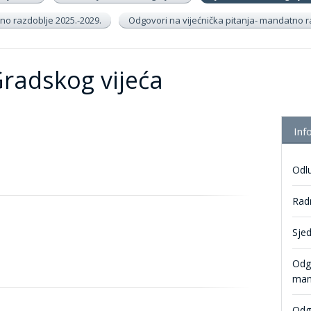
no razdoblje 2025.-2029.
Odgovori na vijećnička pitanja- mandatno r
Gradskog vijeća
Inf
Odl
Radn
Sjed
Odgo
man
Odgo