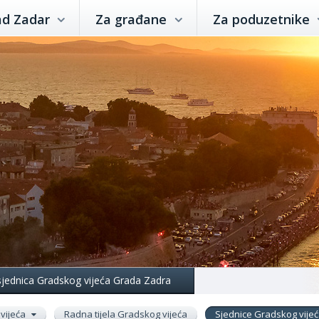
ad Zadar
Za građane
Za poduzetnike
 sjednica Gradskog vijeća Grada Zadra
vijeća
Radna tijela Gradskog vijeća
Sjednice Gradskog vije