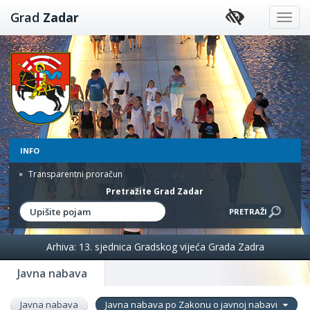
Preskoči
Grad
Zadar
na
sadržaj
INFO
Transparentni proračun
Pretražite Grad Zadar
Arhiva: 13. sjednica Gradskog vijeća Grada Zadra
Javna nabava
Javna nabava
Javna nabava po Zakonu o javnoj nabavi