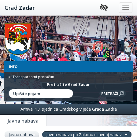
Preskoči
Grad
Zadar
na
sadržaj
INFO
Transparentni proračun
Pretražite Grad Zadar
Arhiva: 13. sjednica Gradskog vijeća Grada Zadra
Javna nabava
Javna nabava
Javna nabava po Zakonu o javnoj nabavi