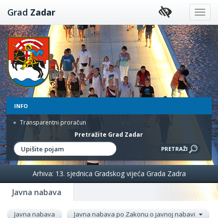
Preskoči
Grad
Zadar
na
sadržaj
INFO
Transparentni proračun
Pretražite Grad Zadar
Arhiva: 13. sjednica Gradskog vijeća Grada Zadra
Javna nabava
Javna nabava
Javna nabava po Zakonu o javnoj nabavi