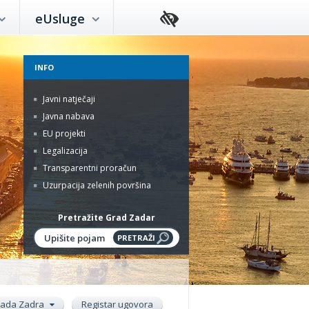
eUsluge
INFO
Javni natječaji
Javna nabava
EU projekti
Legalizacija
Transparentni proračun
Uzurpacija zelenih površina
Pretražite Grad Zadar
rada Zadra
Registar ugovora