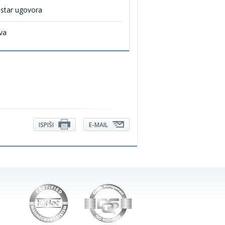
istar ugovora
va
ISPIŠI
E-MAIL