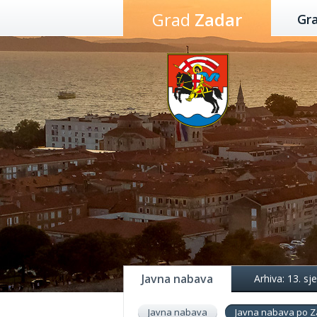
Preskoči
Grad
Zadar
Gr
na
sadržaj
Javna nabava
Arhiva: 13. s
Javna nabava
Javna nabava po Z