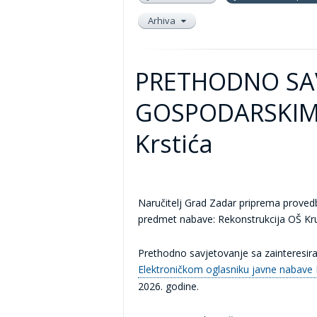
Arhiva
PRETHODNO SAV
GOSPODARSKIM S
Krstića
Naručitelj Grad Zadar priprema proved
predmet nabave: Rekonstrukcija OŠ Krun
Prethodno savjetovanje sa zainteresir
Elektroničkom oglasniku javne nabave
2026. godine.