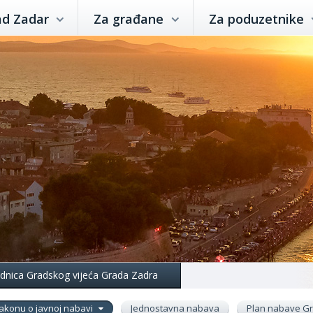
ad Zadar
Za građane
Za poduzetnike
jednica Gradskog vijeća Grada Zadra
akonu o javnoj nabavi
Jednostavna nabava
Plan nabave G