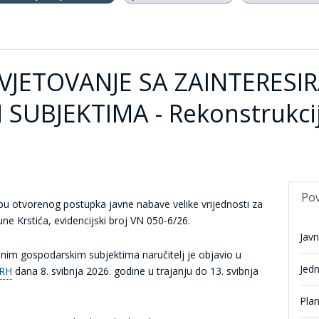
JETOVANJE SA ZAINTERESI
UBJEKTIMA - Rekonstrukci
Po
bu otvorenog postupka javne nabave velike vrijednosti za
e Krstića, evidencijski broj VN 050-6/26.
Jav
anim gospodarskim subjektima naručitelj je objavio u
Jed
 RH
dana 8. svibnja 2026. godine u trajanju do 13. svibnja
Pla