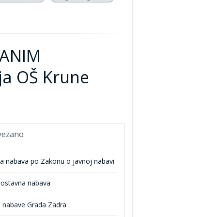
RANIM
ja OŠ Krune
vezano
na nabava po Zakonu o javnoj nabavi
nostavna nabava
n nabave Grada Zadra