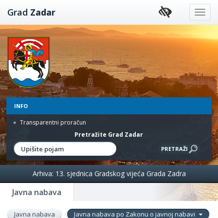
Preskoči
Grad
Zadar
na
sadržaj
INFO
Transparentni proračun
Pretražite Grad Zadar
Arhiva: 13. sjednica Gradskog vijeća Grada Zadra
Javna nabava
Javna nabava
Javna nabava po Zakonu o javnoj nabavi