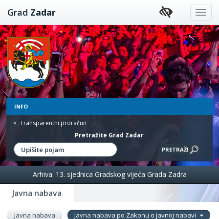
Preskoči
Grad
Zadar
na
sadržaj
INFO
Transparentni proračun
Pretražite Grad Zadar
Arhiva: 13. sjednica Gradskog vijeća Grada Zadra
Javna nabava
Javna nabava
Javna nabava po Zakonu o javnoj nabavi