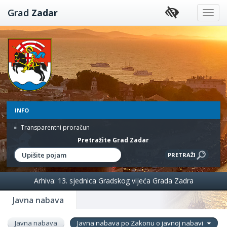
Preskoči
Grad
Zadar
na
sadržaj
INFO
Transparentni proračun
Pretražite Grad Zadar
Arhiva: 13. sjednica Gradskog vijeća Grada Zadra
Javna nabava
Javna nabava
Javna nabava po Zakonu o javnoj nabavi