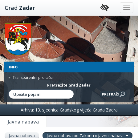
Preskoči
Grad
Zadar
na
sadržaj
INFO
Transparentni proračun
Pretražite Grad Zadar
Arhiva: 13. sjednica Gradskog vijeća Grada Zadra
Javna nabava
Javna nabava
Javna nabava po Zakonu o javnoj nabavi