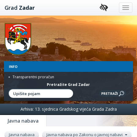
Preskoči
Grad
Zadar
na
sadržaj
INFO
Transparentni proračun
Pretražite Grad Zadar
Arhiva: 13. sjednica Gradskog vijeća Grada Zadra
Javna nabava
Javna nabava
Javna nabava po Zakonu o javnoj nabavi