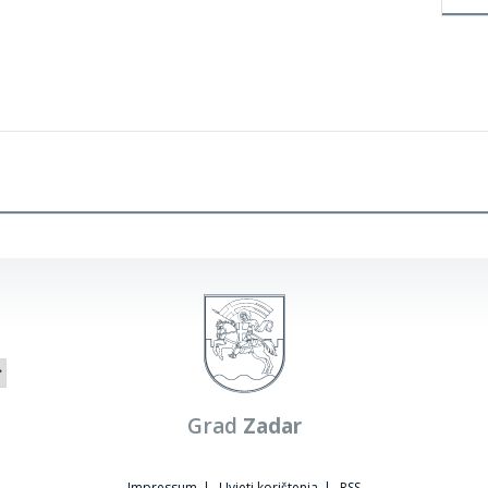
Grad
Zadar
Impressum
|
Uvjeti korištenja
|
RSS