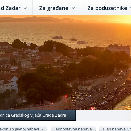
ad Zadar
Za građane
Za poduzetnike
jednica Gradskog vijeća Grada Zadra
akonu o javnoj nabavi
Jednostavna nabava
Plan nabave G