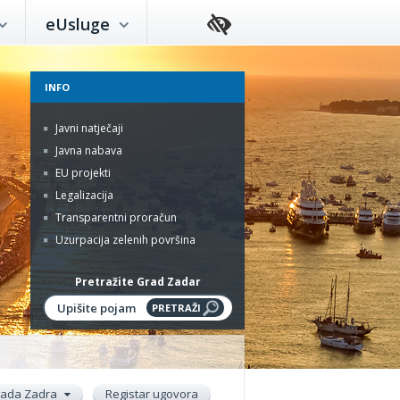
eUsluge
INFO
Javni natječaji
Javna nabava
EU projekti
Legalizacija
Transparentni proračun
Uzurpacija zelenih površina
Pretražite Grad Zadar
rada Zadra
Registar ugovora