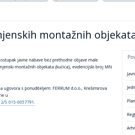
jenskih montažnih objekata 
Po
postupak javne nabave bez prethodne objave male
jenski montažnih objekata (kućica), evidencijski broj MN
Jav
Jed
ja ugovora s ponuditeljem: FERRUM d.o.o., Krešimirova
ine u
Pla
12/S 015-0057791.
Reg
Arhi