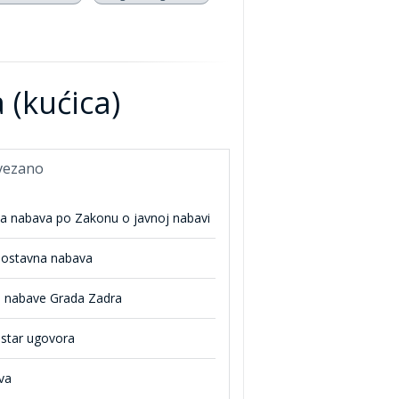
(kućica)
vezano
na nabava po Zakonu o javnoj nabavi
nostavna nabava
n nabave Grada Zadra
istar ugovora
va