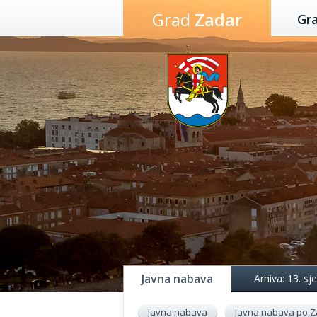
Preskoči
Grad
Zadar
Gr
na
sadržaj
Javna nabava
Arhiva: 13. s
Javna nabava
Javna nabava po Z