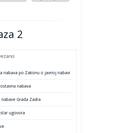
aza 2
vezano
na nabava po Zakonu o javnoj nabavi
nostavna nabava
n nabave Grada Zadra
istar ugovora
va