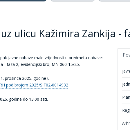
uz ulicu Kažimira Zankija - f
Po
pak javne nabave male vrijednosti u predmetu nabave:
ja - faza 2, evidencijski broj MN 060-15/25.
Jav
31. prosinca 2025. godine u
Jed
e RH pod brojem 2025/S F02-0014932
Pla
026. godine do 13:00 sati.
Reg
Arhi