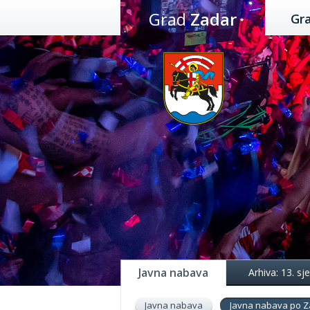
Preskoči
Grad
Zadar
Gr
na
sadržaj
Javna nabava
Arhiva: 13. s
Javna nabava
Javna nabava po Z