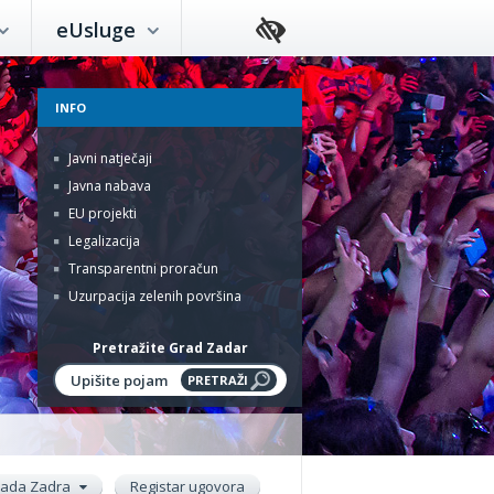
eUsluge
INFO
Javni natječaji
Javna nabava
EU projekti
Legalizacija
Transparentni proračun
Uzurpacija zelenih površina
Pretražite Grad Zadar
rada Zadra
Registar ugovora