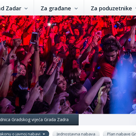
ad Zadar
Za građane
Za poduzetnike
jednica Gradskog vijeća Grada Zadra
akonu o javnoj nabavi
Jednostavna nabava
Plan nabave G