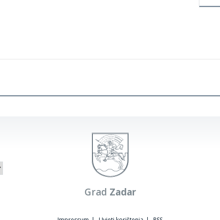
Grad
Zadar
Impressum
|
Uvjeti korištenja
|
RSS