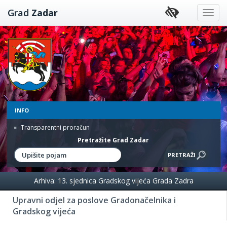
Preskoči
Grad
Zadar
na
sadržaj
INFO
Transparentni proračun
Pretražite Grad Zadar
Arhiva: 13. sjednica Gradskog vijeća Grada Zadra
Upravni odjel za poslove Gradonačelnika i
Gradskog vijeća