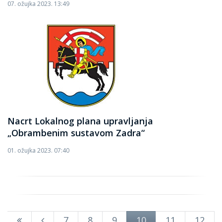
07. ožujka 2023. 13:49
Nacrt Lokalnog plana upravljanja
„Obrambenim sustavom Zadra“
01. ožujka 2023. 07:40
7
8
9
10
11
12