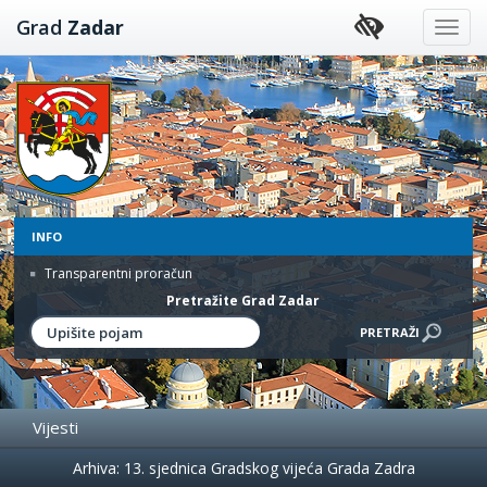
Preskoči
Grad
Zadar
na
sadržaj
INFO
Transparentni proračun
Pretražite Grad Zadar
Vijesti
Događanja
Arhiva: 13. sjednica Gradskog vijeća Grada Zadra