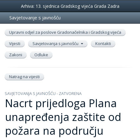
Događanja
Arhiva: 13. sjednica Gradskog vijeća Grada Zadra
Savjetovanje s javnošću
Upravni odjel za poslove Gradonačelnika i Gradskog vijeća
Vijesti
Savjetovanja s javnošću
Kontakti
Zakoni
Odluke
Natrag na vijesti
SAVJETOVANJA S JAVNOŠĆU - ZATVORENA
Nacrt prijedloga Plana
unapređenja zaštite od
požara na području