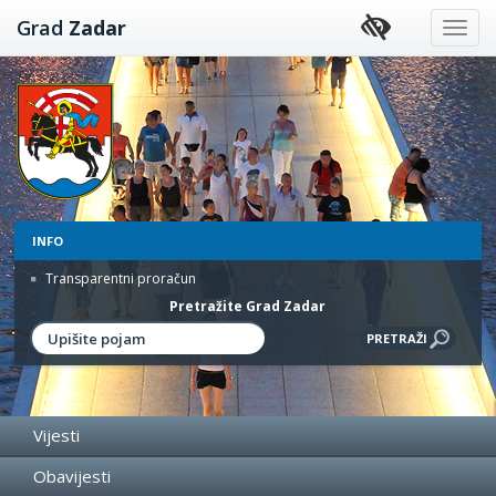
Preskoči
Grad
Zadar
na
sadržaj
INFO
Transparentni proračun
Pretražite Grad Zadar
Vijesti
Obavijesti