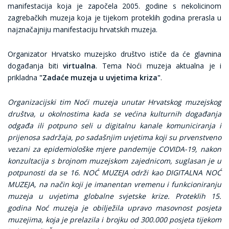
manifestacija koja je započela 2005. godine s nekolicinom
zagrebačkih muzeja koja je tijekom proteklih godina prerasla u
najznačajniju manifestaciju hrvatskih muzeja.
Organizator Hrvatsko muzejsko društvo ističe da će glavnina
događanja biti
virtualna
. Tema Noći muzeja aktualna je i
prikladna
"Zadaće muzeja u uvjetima kriza"
.
Organizacijski tim Noći muzeja unutar Hrvatskog muzejskog
društva, u okolnostima kada se većina kulturnih događanja
odgađa ili potpuno seli u digitalnu kanale komuniciranja i
prijenosa sadržaja, po sadašnjim uvjetima koji su prvenstveno
vezani za epidemiološke mjere pandemije COVIDA-19, nakon
konzultacija s brojnom muzejskom zajednicom, suglasan je u
potpunosti da se 16. NOĆ MUZEJA održi kao DIGITALNA NOĆ
MUZEJA, na način koji je imanentan vremenu i funkcioniranju
muzeja u uvjetima globalne svjetske krize. Proteklih 15.
godina Noć muzeja je obilježila upravo masovnost posjeta
muzejima, koja je prelazila i brojku od 300.000 posjeta tijekom