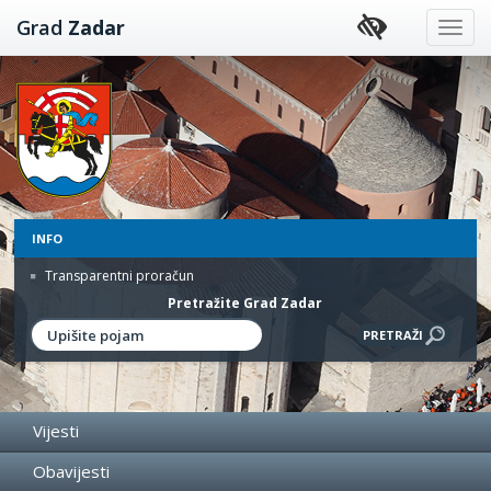
Preskoči
Grad
Zadar
na
sadržaj
INFO
Transparentni proračun
Pretražite Grad Zadar
Vijesti
Obavijesti