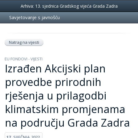
Događanja
Arhiva: 13. sjednica Gradskog vijeća Grada Zadra
Savjetovanje s javnošću
Natrag na vijesti
EU FONDOVI - VIJESTI
Izrađen Akcijski plan
provedbe prirodnih
rješenja u prilagodbi
klimatskim promjenama
na području Grada Zadra
17.
SIJEČNJA
2022.