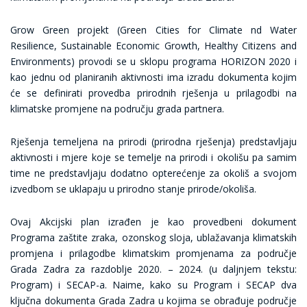
Grow Green projekt (Green Cities for Climate nd Water
Resilience, Sustainable Economic Growth, Healthy Citizens and
Environments) provodi se u sklopu programa HORIZON 2020 i
kao jednu od planiranih aktivnosti ima izradu dokumenta kojim
će se definirati provedba prirodnih rješenja u prilagodbi na
klimatske promjene na području grada partnera.
Rješenja temeljena na prirodi (prirodna rješenja) predstavljaju
aktivnosti i mjere koje se temelje na prirodi i okolišu pa samim
time ne predstavljaju dodatno opterećenje za okoliš a svojom
izvedbom se uklapaju u prirodno stanje prirode/okoliša.
Ovaj Akcijski plan izrađen je kao provedbeni dokument
Programa zaštite zraka, ozonskog sloja, ublažavanja klimatskih
promjena i prilagodbe klimatskim promjenama za područje
Grada Zadra za razdoblje 2020. – 2024. (u daljnjem tekstu:
Program) i SECAP-a. Naime, kako su Program i SECAP dva
ključna dokumenta Grada Zadra u kojima se obrađuje područje