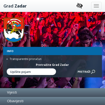
Preskoči
Grad
Zadar
na
sadržaj
INFO
Transparentni proračun
Pretražite Grad Zadar
Vijesti
Obavijesti