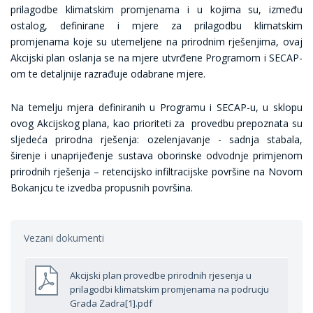
prilagodbe klimatskim promjenama i u kojima su, između
ostalog, definirane i mjere za prilagodbu klimatskim
promjenama koje su utemeljene na prirodnim rješenjima, ovaj
Akcijski plan oslanja se na mjere utvrđene Programom i SECAP-
om te detaljnije razrađuje odabrane mjere.
Na temelju mjera definiranih u Programu i SECAP-u, u sklopu
ovog Akcijskog plana, kao prioriteti za provedbu prepoznata su
sljedeća prirodna rješenja: ozelenjavanje - sadnja stabala,
širenje i unaprijeđenje sustava oborinske odvodnje primjenom
prirodnih rješenja – retencijsko infiltracijske površine na Novom
Bokanjcu te izvedba propusnih površina.
Vezani dokumenti
Akcijski plan provedbe prirodnih rjesenja u
prilagodbi klimatskim promjenama na podrucju
Grada Zadra[1].pdf