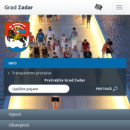
Preskoči
Grad
Zadar
na
sadržaj
INFO
Transparentni proračun
Pretražite Grad Zadar
Vijesti
Obavijesti