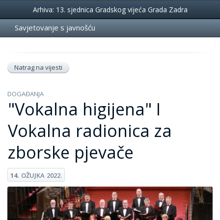
Događanja
Arhiva: 13. sjednica Gradskog vijeća Grada Zadra
Savjetovanje s javnošću
Natrag na vijesti
DOGAĐANJA
"Vokalna higijena" I
Vokalna radionica za
zborske pjevače
14.
OŽUJKA
2022.