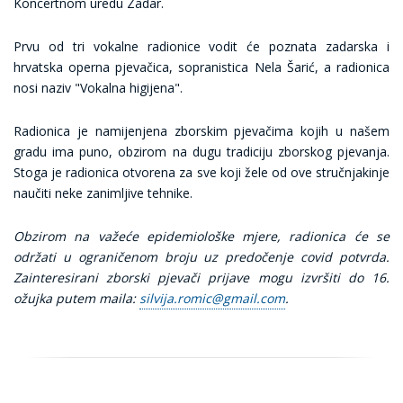
Koncertnom uredu Zadar.
Prvu od tri vokalne radionice vodit će poznata zadarska i
hrvatska operna pjevačica, sopranistica Nela Šarić, a radionica
nosi naziv "Vokalna higijena".
Radionica je namijenjena zborskim pjevačima kojih u našem
gradu ima puno, obzirom na dugu tradiciju zborskog pjevanja.
Stoga je radionica otvorena za sve koji žele od ove stručnjakinje
naučiti neke zanimljive tehnike.
Obzirom na važeće epidemiološke mjere, radionica će se
održati u ograničenom broju uz predočenje covid potvrda.
Zainteresirani zborski pjevači prijave mogu izvršiti do 16.
ožujka putem maila:
silvija.romic@gmail.com
.