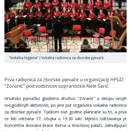
"Vokalna higijena" I Vokalna radionica za zborske pjevače
Prva radionica za zborske pjevače u organizaciji HPGD
"Zoranić" pod vodstvom sopranistice Nele Šarić
Hrvatsko pjevačko glazbeno društvo "Zoranić" u sklopu svojih
ovogodišnjih aktivnosti, po prvi put organizira vokalne radionice
za zborske pjevače. Tijekom ove godine planirane su tri, a prva
će biti održana 17. ožujka u 19.30 sati. Mjesto održavanja je
Koncertna dvorana braće Bersa u Kneževoj palači, zahvaljujući