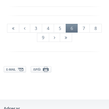
3
4
5
6
7
8
9
E-MAIL
ISPIŠI
Adresar