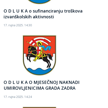
O D L U K A o sufinanciranju troškova
izvanškolskih aktivnosti
17. rujna 2025. 14:30
O D L U K A O MJESEČNOJ NAKNADI
UMIROVLJENICIMA GRADA ZADRA
17. rujna 2025. 14:24