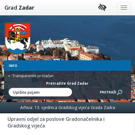
Preskoči
Grad
Zadar
na
sadržaj
INFO
Transparentni proračun
Pretražite Grad Zadar
Arhiva: 13. sjednica Gradskog vijeća Grada Zadra
Upravni odjel za poslove Gradonačelnika i
Gradskog vijeća