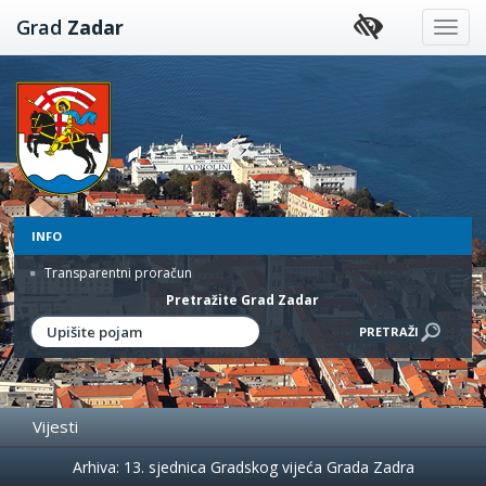
Preskoči
Grad
Zadar
na
sadržaj
INFO
Transparentni proračun
Pretražite Grad Zadar
Vijesti
Događanja
Arhiva: 13. sjednica Gradskog vijeća Grada Zadra