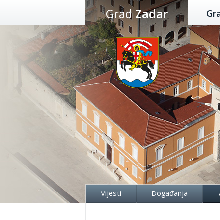
Preskoči
Grad
Zadar
Gr
na
sadržaj
Vijesti
Događanja