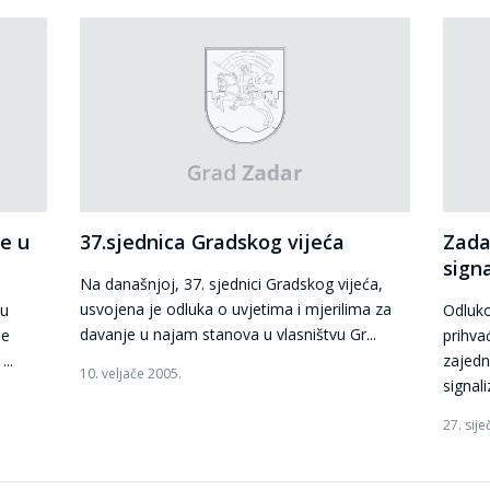
je u
37.sjednica Gradskog vijeća
Zada
signa
Na današnjoj, 37. sjednici Gradskog vijeća,
usvojena je odluka o uvjetima i mjerilima za
su
Odluko
davanje u najam stanova u vlasništvu Gr...
ie
prihva
..
zajedn
10. veljače 2005.
signali
27. sije