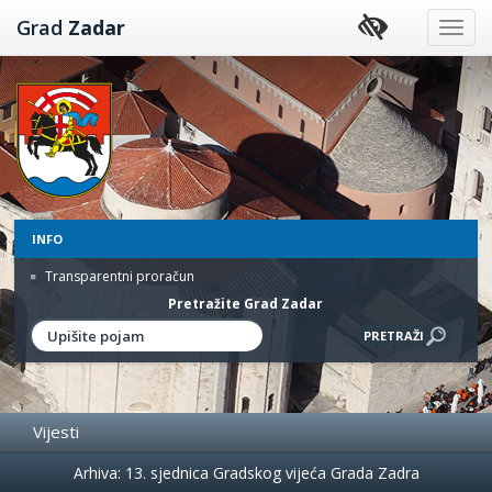
Preskoči
Grad
Zadar
na
sadržaj
INFO
Transparentni proračun
Pretražite Grad Zadar
Vijesti
Događanja
Arhiva: 13. sjednica Gradskog vijeća Grada Zadra