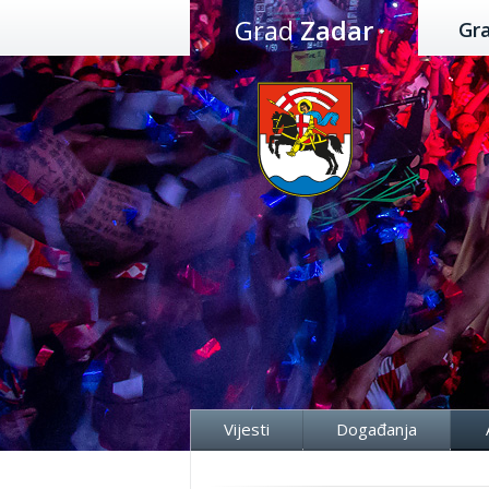
Preskoči
Grad
Zadar
Gr
na
sadržaj
Vijesti
Događanja