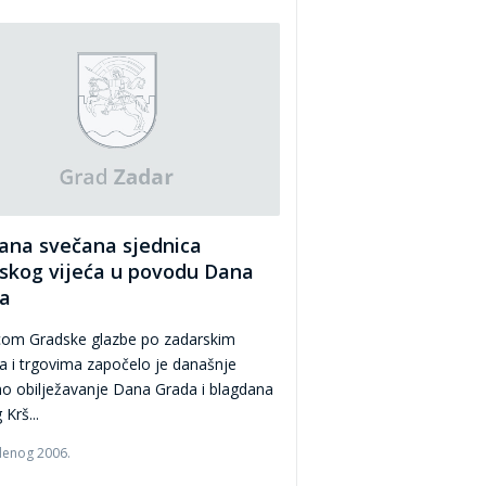
ana svečana sjednica
skog vijeća u povodu Dana
a
om Gradske glazbe po zadarskim
a i trgovima započelo je današnje
o obilježavanje Dana Grada i blagdana
Krš...
denog 2006.