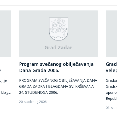
Program svečanog obilježavanja
Grad
?
Dana Grada 2006.
vele
j je
PROGRAM SVEČANOG OBILJEŽAVANJA DANA
Gradon
e
GRADA ZADRA I BLAGDANA SV. KRŠEVANA
Gradsk
blag...
24. STUDENOGA 2006.
opuno
Republi
20. studenog 2006.
07. stu