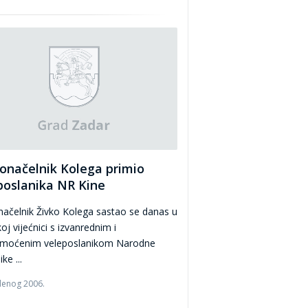
onačelnik Kolega primio
poslanika NR Kine
ačelnik Živko Kolega sastao se danas u
oj vijećnici s izvanrednim i
moćenim veleposlanikom Narodne
ke ...
denog 2006.