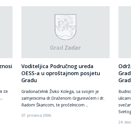
znosi
Voditeljica Područnog ureda
Održ
OESS-a u oproštajnom posjetu
Grad
Gradu
Grad
a za
Gradonačelnik Živko Kolega, sa svojim je
Budnic
..
zamjenicima dr.Draženom Grgurevićem i dr.
ulicam
Radom Škaricom, te pročelnicom ...
svečan
Svetog 
07. prosinca 2006.
24. stu