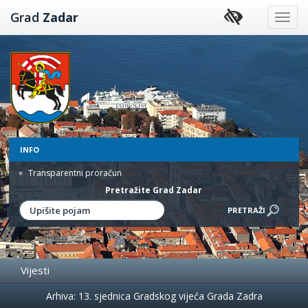
Preskoči
Grad
Zadar
na
sadržaj
INFO
Transparentni proračun
Pretražite Grad Zadar
Vijesti
Događanja
Arhiva: 13. sjednica Gradskog vijeća Grada Zadra