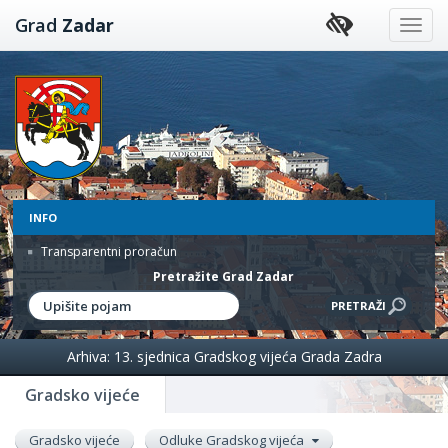
Preskoči
Grad
Zadar
na
sadržaj
INFO
Transparentni proračun
Pretražite Grad Zadar
Arhiva: 13. sjednica Gradskog vijeća Grada Zadra
Gradsko vijeće
Gradsko vijeće
Odluke Gradskog vijeća