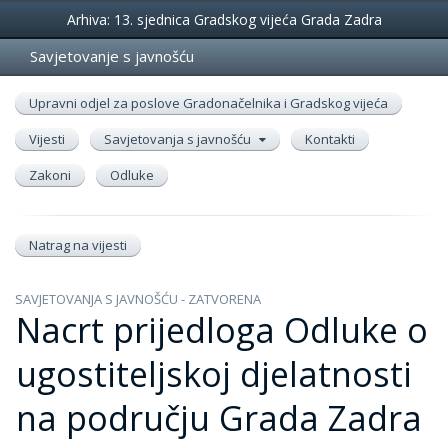
Događanja
Arhiva: 13. sjednica Gradskog vijeća Grada Zadra
Savjetovanje s javnošću
Upravni odjel za poslove Gradonačelnika i Gradskog vijeća
Vijesti
Savjetovanja s javnošću
Kontakti
Zakoni
Odluke
Natrag na vijesti
SAVJETOVANJA S JAVNOŠĆU - ZATVORENA
Nacrt prijedloga Odluke o
ugostiteljskoj djelatnosti
na području Grada Zadra