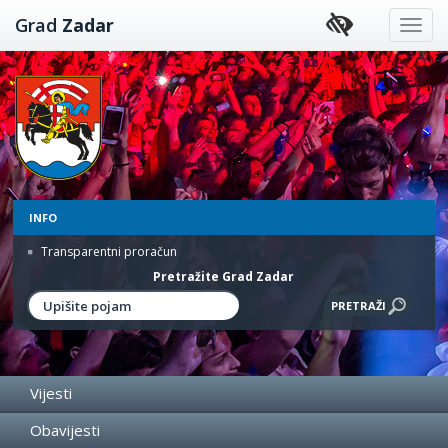
Preskoči
Grad
Zadar
na
sadržaj
INFO
Transparentni proračun
Pretražite Grad Zadar
Vijesti
Obavijesti