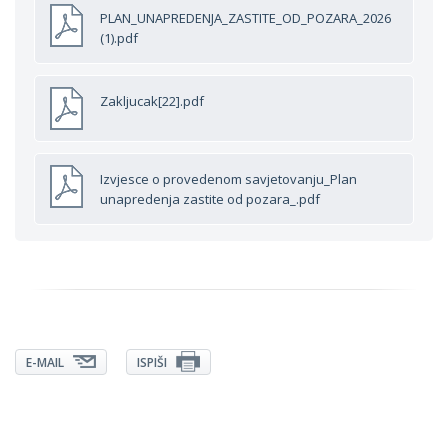
PLAN_UNAPREDENJA_ZASTITE_OD_POZARA_2026
(1).pdf
Zakljucak[22].pdf
Izvjesce o provedenom savjetovanju_Plan
unapredenja zastite od pozara_.pdf
E-MAIL
ISPIŠI