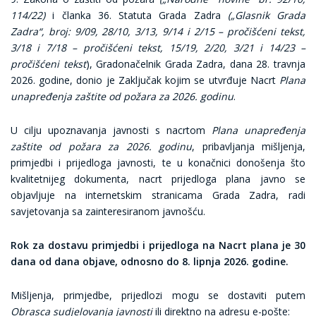
114/22)
i članka 36. Statuta Grada Zadra
(„Glasnik Grada
Zadra“, broj: 9/09, 28/10, 3/13, 9/14 i 2/15 – pročišćeni tekst,
3/18 i 7/18 – pročišćeni tekst, 15/19, 2/20, 3/21 i 14/23 –
pročišćeni tekst
), Gradonačelnik Grada Zadra, dana 28. travnja
2026. godine, donio je Zaključak kojim se utvrđuje Nacrt
Plana
unapređenja zaštite od požara za 2026. godinu
.
U cilju upoznavanja javnosti s nacrtom
Plana unapređenja
zaštite od požara za 2026. godinu
, pribavljanja mišljenja,
primjedbi i prijedloga javnosti, te u konačnici donošenja što
kvalitetnijeg dokumenta, nacrt prijedloga plana javno se
objavljuje na internetskim stranicama Grada Zadra, radi
savjetovanja sa zainteresiranom javnošću.
Rok za dostavu primjedbi i prijedloga na Nacrt plana je 30
dana od dana objave, odnosno do 8. lipnja 2026. godine.
Mišljenja, primjedbe, prijedlozi mogu se dostaviti putem
Obrasca sudjelovanja javnosti
ili direktno na adresu e-pošte: