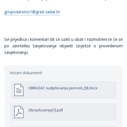
gospodarstvo1@grad-zadar.hr
Svi prijedlozi i komentari bit će uzeti u obzir i razmotreni te će se
po završetku Savjetovanja objaviti Izvješće o provedenom
savjetovanju.
Vezani dokumenti
OBRAZAC sudjelovanja javnosti_[9].docx
Obrazlozenje[7].pdf