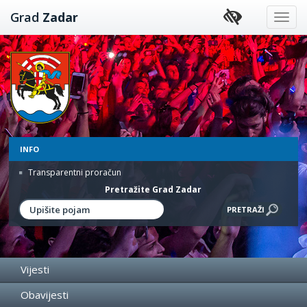
Preskoči
Grad
Zadar
na
sadržaj
INFO
Transparentni proračun
Pretražite Grad Zadar
Vijesti
Obavijesti