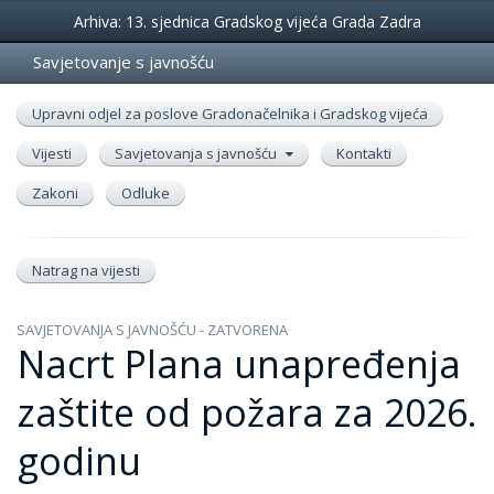
Događanja
Arhiva: 13. sjednica Gradskog vijeća Grada Zadra
Savjetovanje s javnošću
Upravni odjel za poslove Gradonačelnika i Gradskog vijeća
Vijesti
Savjetovanja s javnošću
Kontakti
Zakoni
Odluke
Natrag na vijesti
SAVJETOVANJA S JAVNOŠĆU - ZATVORENA
Nacrt Plana unapređenja
zaštite od požara za 2026.
godinu