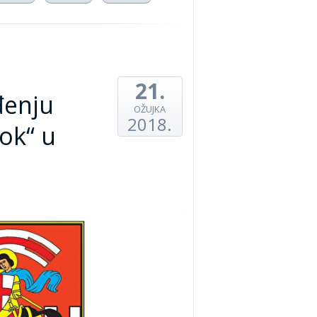
21.
đenju
OŽUJKA
2018.
ok“ u