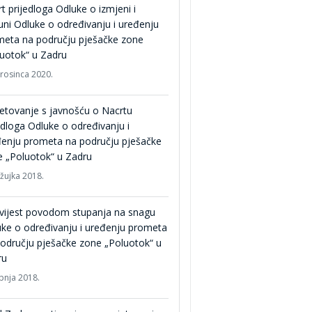
t prijedloga Odluke o izmjeni i
ni Odluke o određivanju i uređenju
meta na području pješačke zone
uotok“ u Zadru
prosinca 2020.
etovanje s javnošću o Nacrtu
edloga Odluke o određivanju i
đenju prometa na području pješačke
 „Poluotok“ u Zadru
ožujka 2018.
vijest povodom stupanja na snagu
ke o određivanju i uređenju prometa
odručju pješačke zone „Poluotok“ u
ru
ipnja 2018.