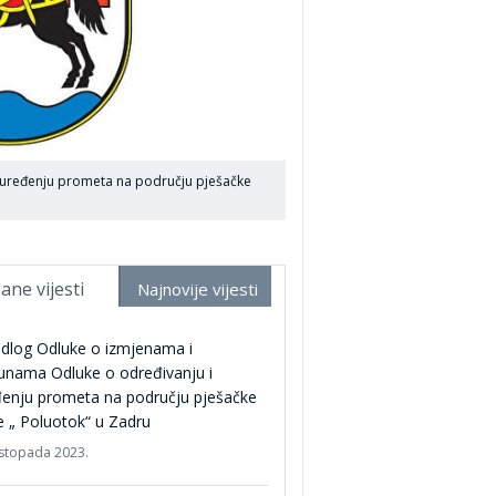
i uređenju prometa na području pješačke
ane vijesti
Najnovije vijesti
edlog Odluke o izmjenama i
unama Odluke o određivanju i
đenju prometa na području pješačke
 „ Poluotok“ u Zadru
listopada 2023.