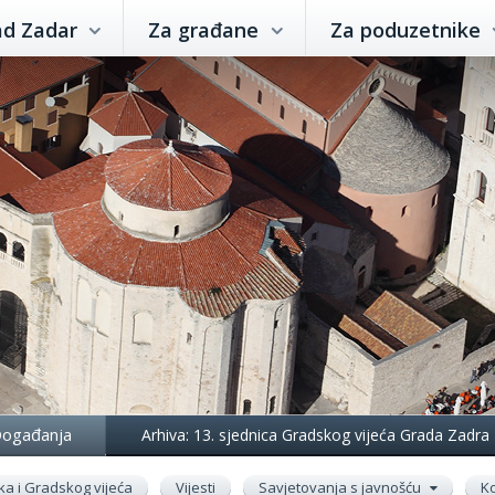
ad Zadar
Za građane
Za poduzetnike
ogađanja
Arhiva: 13. sjednica Gradskog vijeća Grada Zadra
ka i Gradskog vijeća
Vijesti
Savjetovanja s javnošću
Ko