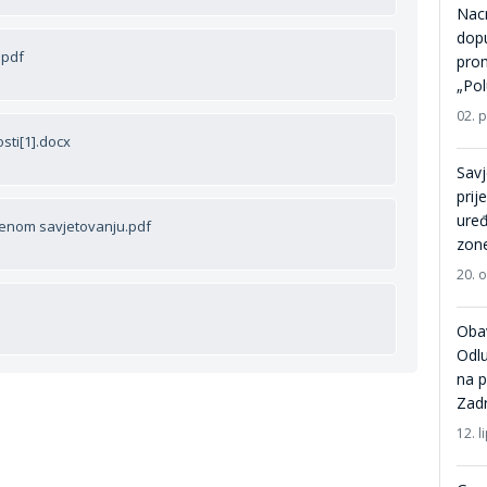
Nacr
dopu
.pdf
pro
„Pol
02. 
sti[1].docx
Savj
prij
ure
denom savjetovanju.pdf
zone
20. 
Oba
Odlu
na p
Zad
12. l