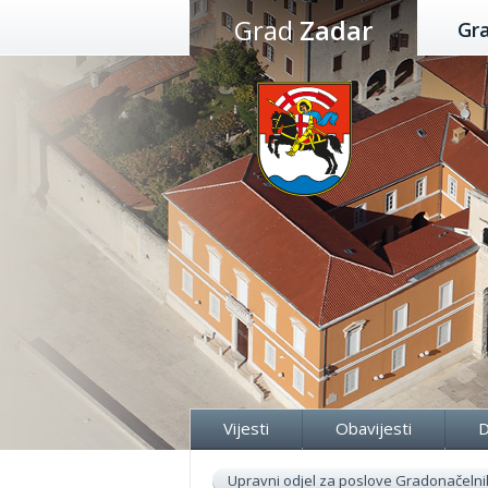
Preskoči
Grad
Zadar
Gr
na
sadržaj
Vijesti
Obavijesti
D
Upravni odjel za poslove Gradonačelni