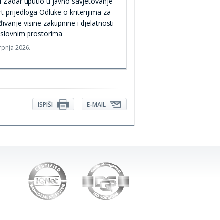
 Zadar uputio u javno savjetovanje
t prijedloga Odluke o kriterijima za
đivanje visine zakupnine i djelatnosti
oslovnim prostorima
srpnja 2026.
ISPIŠI
E-MAIL