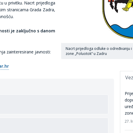
u u privitku. Nacrt prijedloga
skim stranicama Grada Zadra,
vnošću.
nosti je zaključno s danom
Nacrt prijedloga odluke o određivanju 
ja zainteresirane javnosti:
zone „Poluotok“ u Zadru
r.hr
Vez
Prij
dop
ure
zone
27. 