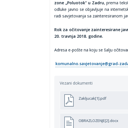
zone „Poluotok“ u Zadru
, prema tekst
odluke javno se objavljuje na internet
radi savjetovanja sa zainteresiranom ja
Rok za očitovanje zainteresirane jav
20. travnja 2018. godine.
Adresa e-pošte na koju se šalju očitovan
komunalno.savjetovanje@grad-zada
Vezani dokumenti
Zakljucak[1].pdf
OBRAZLOZENJE[2].docx