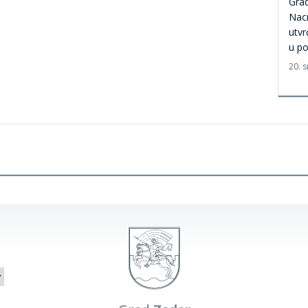
Grad
Nacr
utvr
u p
20. 