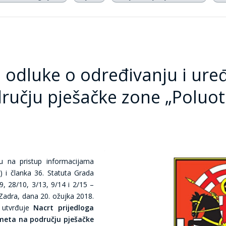
a odluke o određivanju i ure
učju pješačke zone „Poluot
 na pristup informacijama
) i članka 36. Statuta Grada
9, 28/10, 3/13, 9/14 i 2/15 –
 Zadra, dana 20. ožujka 2018.
 utvrđuje
Nacrt prijedloga
ometa na području pješačke