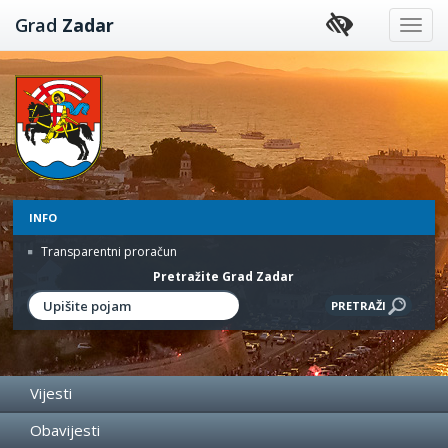
Preskoči
Grad
Zadar
na
sadržaj
INFO
Transparentni proračun
Pretražite Grad Zadar
Vijesti
Obavijesti